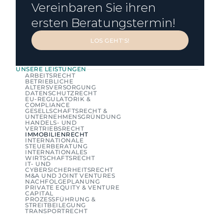
Vereinbaren Sie ihren 
ersten Beratungstermin!
LOS GEHT'S!
LOS GEHT'S!
UNSERE LEISTUNGEN
ARBEITSRECHT
BETRIEBLICHE 
ALTERSVERSORGUNG
DATENSCHUTZRECHT
EU-REGULATORIK & 
COMPLIANCE
GESELLSCHAFTSRECHT & 
UNTERNEHMENSGRÜNDUNG
HANDELS- UND 
VERTRIEBSRECHT
IMMOBILIENRECHT
INTERNATIONALE 
STEUERBERATUNG
INTERNATIONALES 
WIRTSCHAFTSRECHT
IT- UND 
CYBERSICHERHEITSRECHT
M&A UND JOINT VENTURES
NACHFOLGEPLANUNG
PRIVATE EQUITY & VENTURE 
CAPITAL
PROZESSFÜHRUNG & 
STREITBEILEGUNG
TRANSPORTRECHT